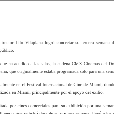
irector Lilo Vilaplana logró concretar su tercera semana 
público.
s que ha acudido a las salas, la cadena CMX Cinemas del D
ubana, que originalmente estaba programada solo para una sem
inalmente en el Festival Internacional de Cine de Miami, donde
lizada en Miami, principalmente por el apoyo del exilio.
citada por cines comerciales para su exhibición por una sema
afluencia que registró durante su primera semana, llevó a los