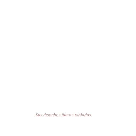
Plantadas
Sus derechos fueron violados
Alina, Luisa y América son tres mujeres que