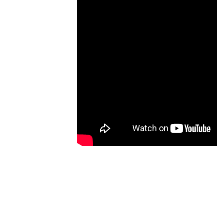
ís, se sienten
as tres jóvenes,
tarse al nuevo
y sus vidas se
dentro de esas
s humanos, sin
es que pasaron
r la causa de la